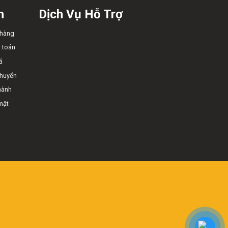
h
Dịch Vụ Hỗ Trợ
 hàng
 toán
ả
chuyển
hành
mật