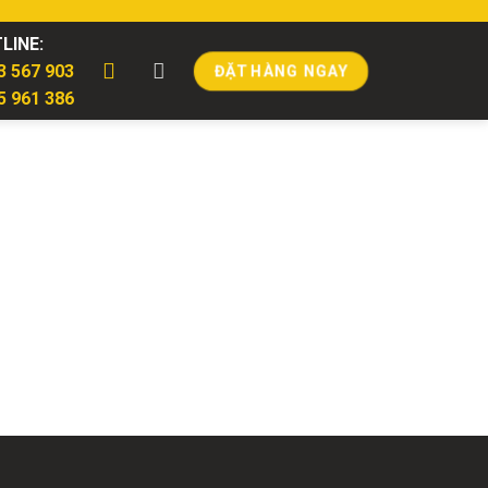
LINE:
3 567 903
ĐẶT HÀNG NGAY
5 961 386