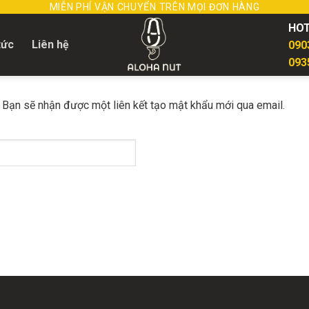
MIỄN PHÍ VẬN CHUYỂN TRÊN MỌI ĐƠN HÀNG
HOT
tức
Liên hệ
090
093
 Bạn sẽ nhận được một liên kết tạo mật khẩu mới qua email.