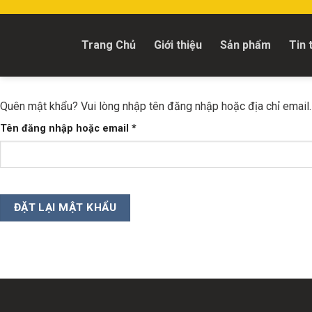
Skip
to
content
Trang Chủ
Giới thiệu
Sản phẩm
Tin 
Quên mật khẩu? Vui lòng nhập tên đăng nhập hoặc địa chỉ email.
Bắt
Tên đăng nhập hoặc email
*
buộc
ĐẶT LẠI MẬT KHẨU